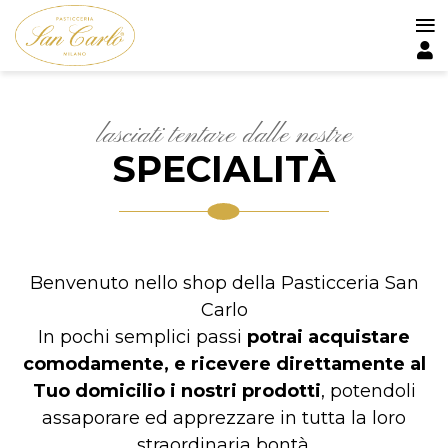
≡
Salta
al
contenuto
principale
lasciati tentare dalle nostre
SPECIALITÀ
Benvenuto nello shop della Pasticceria San
Carlo
In pochi semplici passi
potrai acquistare
comodamente, e ricevere direttamente al
Tuo domicilio i nostri prodotti
, potendoli
assaporare ed apprezzare in tutta la loro
straordinaria bontà.