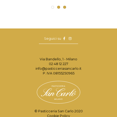
Seguici su
Via Bandello, 1 - Milano
02 48 12 227
info@pasticceriasancarlo.it
P. IVA 08155250965
© Pasticceria San Carlo 2020
Cookie Policy