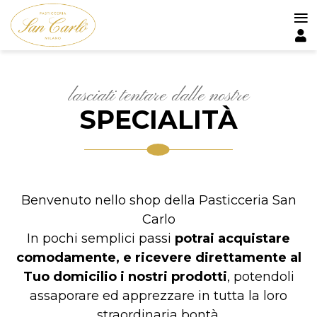
≡
Salta
al
contenuto
principale
lasciati tentare dalle nostre
SPECIALITÀ
Benvenuto nello shop della Pasticceria San
Carlo
In pochi semplici passi
potrai acquistare
comodamente, e ricevere direttamente al
Tuo domicilio i nostri prodotti
, potendoli
assaporare ed apprezzare in tutta la loro
straordinaria bontà.